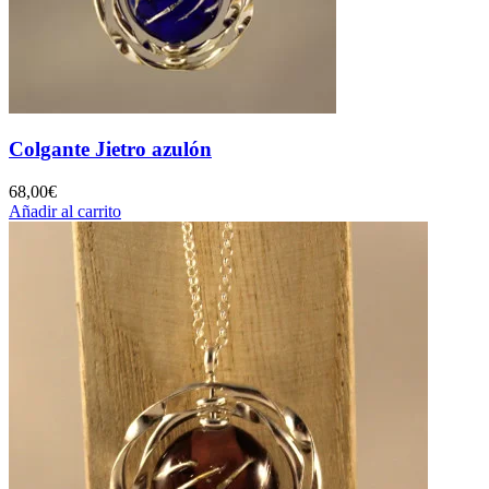
Colgante Jietro azulón
68,00
€
Añadir al carrito