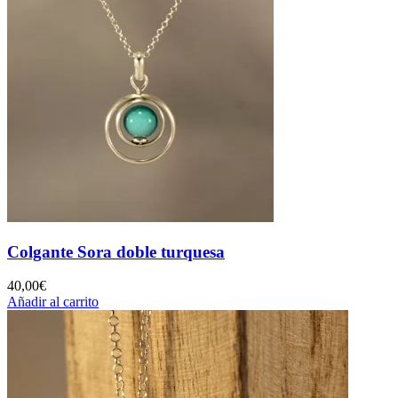
Colgante Sora doble turquesa
40,00
€
Añadir al carrito